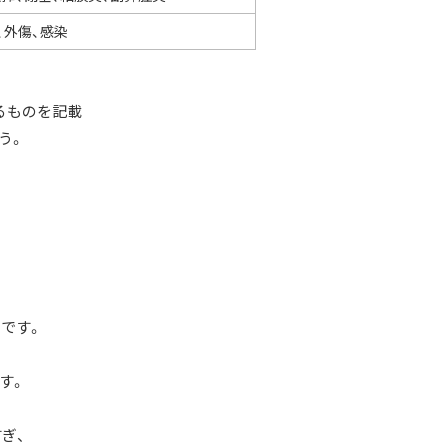
、外傷、感染
るものを記載
う。
です。
す。
ぎ、