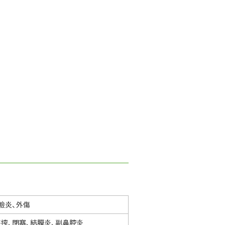
瞼炎、外傷
搾、閉塞、結膜炎、副鼻腔炎