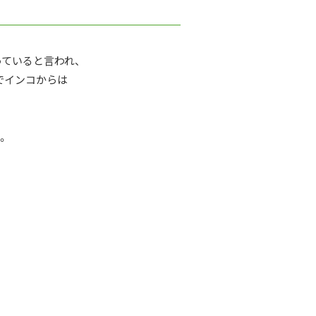
っていると言われ、
でインコからは
。