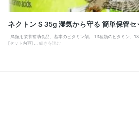
ネクトン S 35g 湿気から守る 簡単保管セ
鳥類用栄養補助食品、基本のビタミン剤。 13種類のビタミン、1
ネ
[セット内容] …
続きを読む
ク
ト
ン
S
35g
湿
気
か
ら
守
る
簡
単
保